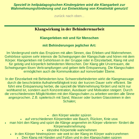
Speziell in heilpädagogischen Kindergärten wird die Klangarbeit zur
Wahrnehmungsförderung und zur Entwicklung von Kreativität genutzt!
zurück nach oben...
Klangwirkung in der Behindertenarbeit
Klangerleben mit und für Menschen
mit Behinderungen jeglicher Art:
Im Vordergrund steht das Erspüren mit allen Sinnen, das Erleben und Wahrnehmen.
Gehörlose spüren sehr intensiv die Schwingungen der Klangschale und hören mit dem
Körper. Klangerleben mit Gehörlosen in der Gruppe oder in Einzelarbeit, Klang mit und
für geistig und körperlich behinderten Menschen. Der Klang gibt Urvertrauen, die
Schwingungen lösen Verkrampfungen und geben tiefe Entspannung. Die Klangschalen
ermöglichen auch die Kommunikation auf nonverbaler Ebene.
In der Einzelarbeit mit Behinderten bzw. Schwerstbehinderten wirkt die Klangmassage
durch die beschränkte Aufnahmefähigkeit trotz der kurzen Dauer sehr effizient. Sie
führt eine Entspannung herbei, die speziell die Wahrnehmung fördert und nicht nur
wohltuend ist, sondern auch Konzentration, Ausdauer und Motivation steigert. Durch
die verschiedensten Möglichkeiten mit den Klangschalen zu arbeiten werden alle Sinne
angesprochen. Z.B. spielerisch mit Sand, Wasser oder bunten Glassteinen in den
Schalen;
den Körper wieder spüren
auf verschiedenen Körperteilen wie Bauch, Rücken, Knie usw.
man hört den Klang und spürt die Klänge angenehm im Körper vibrieren- fördert die
Körperwahrnehmung
einzelne Körperteile wahrnehmen
in den Körper hineinspüren- wie weit ist der Klang im Körper wahrzunehmen
Den Klang mit Händen und Füßen und in den Klangschalen spüren