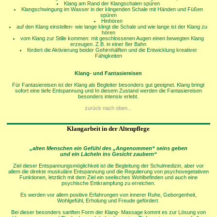
Klang am Rand der Klangschalen spüren
Klangschwingung im Wasser in der klingenden Schale mit Händen und Füßen
spüren
Hinhören
auf den Klang einstellen- wie lange klingt die Schale und wie lange ist der Klang zu
hören
vom Klang zur Stille kommen: mit geschlossenen Augen einen bewegten Klang
erzeugen. Z.B. in einer 8er Bahn
fördert die Aktivierung beider Gehirnhälften und die Entwicklung kreativer
Fähigkeiten
Klang- und Fantasiereisen
Für Fantasiereisen ist der Klang als Begleiter besonders gut geeignet. Klang bringt
sofort eine tiefe Entspannung und In diesem Zustand werden die Fantasiereisen
besonders intensiv erlebt.
zurück nach oben...
Klangarbeit in der Altenpflege
„alten Menschen ein Gefühl des „Angenommen“ seins geben
und ein Lächeln ins Gesicht zaubern“
Ziel dieser Entspannungsmöglichkeit ist die Begleitung der Schulmedizin, aber vor
allem die direkte muskuläre Entspannung und die Regulierung von psychovegetativen
Funktionen, letztlich mit dem Ziel ein seelisches Wohlbefinden und auch eine
psychische Entkrampfung zu erreichen.
Es werden vor allem positive Erfahrungen von innerer Ruhe, Geborgenheit,
Wohlgefühl, Erholung und Freude gefördert.
Bei dieser besonders sanften Form der Klang- Massage kommt es zur Lösung von