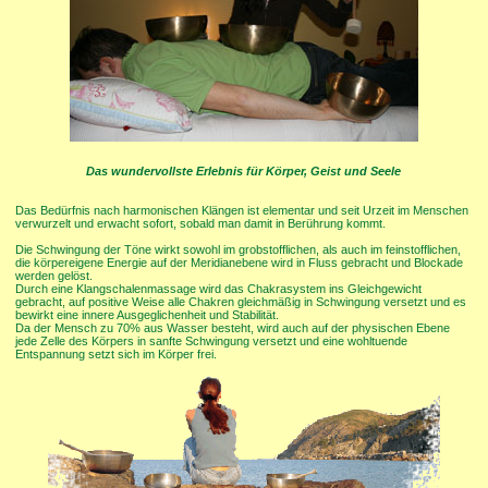
Das wundervollste Erlebnis für Körper, Geist und Seele
Das Bedürfnis nach harmonischen Klängen ist elementar und seit Urzeit im Menschen
verwurzelt und erwacht sofort, sobald man damit in Berührung kommt.
Die Schwingung der Töne wirkt sowohl im grobstofflichen, als auch im feinstofflichen,
die körpereigene Energie auf der Meridianebene wird in Fluss gebracht und Blockade
werden gelöst.
Durch eine Klangschalenmassage wird das Chakrasystem ins Gleichgewicht
gebracht, auf positive Weise alle Chakren gleichmäßig in Schwingung versetzt und es
bewirkt eine innere Ausgeglichenheit und Stabilität.
Da der Mensch zu 70% aus Wasser besteht, wird auch auf der physischen Ebene
jede Zelle des Körpers in sanfte Schwingung versetzt und eine wohltuende
Entspannung setzt sich im Körper frei.