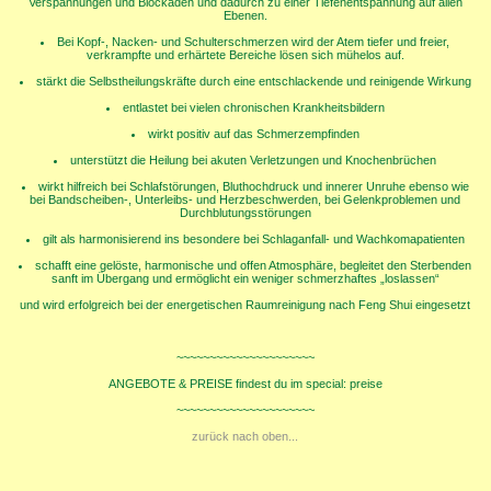
Verspannungen und Blockaden und dadurch zu einer Tiefenentspannung auf allen
Ebenen.
Bei Kopf-, Nacken- und Schulterschmerzen wird der Atem tiefer und freier,
verkrampfte und erhärtete Bereiche lösen sich mühelos auf.
stärkt die Selbstheilungskräfte durch eine entschlackende und reinigende Wirkung
entlastet bei vielen chronischen Krankheitsbildern
wirkt positiv auf das Schmerzempfinden
unterstützt die Heilung bei akuten Verletzungen und Knochenbrüchen
wirkt hilfreich bei Schlafstörungen, Bluthochdruck und innerer Unruhe ebenso wie
bei Bandscheiben-, Unterleibs- und Herzbeschwerden, bei Gelenkproblemen und
Durchblutungsstörungen
gilt als harmonisierend ins besondere bei Schlaganfall- und Wachkomapatienten
schafft eine gelöste, harmonische und offen Atmosphäre, begleitet den Sterbenden
sanft im Übergang und ermöglicht ein weniger schmerzhaftes „loslassen“
und wird erfolgreich bei der energetischen Raumreinigung nach Feng Shui eingesetzt
~~~~~~~~~~~~~~~~~~~~~
ANGEBOTE & PREISE findest du im special: preise
~~~~~~~~~~~~~~~~~~~~~
zurück nach oben...